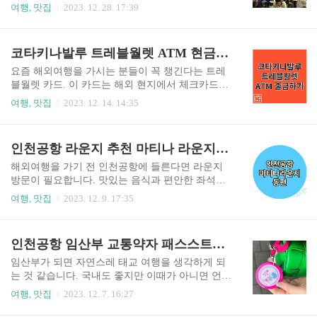
라고 해서 긴장하며 도착했는데, 추운 겨울철이라
이름에 어떤 음식일까 궁금하실 것 같습니다. 락사
여행, 맛집
2023. 12. 28. 17:39
그런지 웨이팅이 없는 한산한 모습이었습니다. 다
에 대해 알아보고 최근 독박투어 락사 맛집으로 나
만 다 먹고 다 왔을 땐 웨이팅이 있는 모습이었습니
온 코타키나발루 락사 맛집인 이펑락사 후기도 같
다. 강화도 서령 웨이팅 꿀팁은요? 바로 캐치테이
이 작성해 보겠습니다. 락사란? 락사란 말레이시
코타키나발루 트레블월렛 ATM 현금 인출하는 방법
블이 가능하다는 것입니다. 출발 전에 캐치테이블
아의 전통 국수 요리로 중국에서 말레이 반도로 이
어플로 웨이팅 현황을 확인한 후 원격..
주해 온 중국인들이 들여온 국수가 락사의 기원으
요즘 해외여행을 가시는 분들이 꼭 챙긴다는 트레
로 알려져 있습니다. 생선이나 닭을 우린 육수에 쌀
블월렛 카드. 이 카드는 해외 현지에서 체크카드처
국수를 넣어 먹는 음식입니다.락사는 크게 두 가지
럼 결제할 수도 있고 ATM 기기에서 현금 출금도
여행, 맛집
2023. 12. 14. 14:35
로 나뉘게 됩니다. 아쌈 락사는 타마린드 즙이 들어
자유롭게 할 수 있는 카드입니다. 수수료가 따로 없
가 새콤하며 생선 육수의 맛이 두드러져 태국요리
고 많은 현금을 소지하지 않아도 되기 때문에 분실
의 영향을 받아 똠얌꿍과 그 맛이 비슷합니다. 락사
도난 걱정이 줄어들어 해외여행 필수품이라고도
인천공항 라운지 추천 마티나 라운지 동편 가격,할인방법,pp카드
르막은 고소한 코코넛 밀크가 들어갔다는 특징이
할 수 있습니다. 해외 어떤 여행지를 가던지 트레블
있으며 고소하고 부드러운 풍미가 ..
월렛 카드 한 장이면 여행이 가능합니다. 다만 현지
해외여행을 가기 전 인천공항에 들른다면 라운지
마다 ATM 출금하는 방식이 다르기 때문에, 방법을
방문이 필요합니다. 맛있는 음식과 편안한 좌석에
알고 가셔야 당황하지 않으실 수 있겠죠. 이번에는
서 비행 탑승 시간을 기다린다면 여행의 시작이 더
여행, 맛집
2023. 12. 9. 17:35
말레이시아 코타키나발루에서 ATM기기 출금 하는
욱 기쁜 듯해요. 인천공항에는 여러 라운지가 있지
방법 알아보도록 하겠습니다. 코타키나발루에서
만 그중에서 인천공항 1 터미널에 있는 마티나 라
트레블월렛 출금하기 5시간이 넘는 비행을 마치고
운지 동편 이용 후기를 시작합니다. 인천공항 라운
인천공항 임산부 교통약자 패스스트랙 혜택받는법 후기
코타키나발루 공항에 도착을 했습니다. 출구로 나
지 : 마티나 라운지 동편 마티나 라운지는 인천공항
와 왼쪽편에 편의점, 면세점, ..
1터미널 서편과 동편, 그리고 인천공항 2 터미널 서
임산부가 되면 자연스레 태교 여행을 생각하게 되
편과 동편에 자리 잡고 있습니다. 그중에서 1 터미
는 것 같습니다. 국내도 좋지만 이때가 아니면 언제
널 동편에 있는 마니타 라운지를 이용해 보았는데
또 해외로 여행을 갈까.. 막연한 마음으로 마지막이
여행, 맛집
2023. 12. 7. 16:27
요, 새로 리모델링해서 오픈한 곳이라 다른 라운지
다 생각하고 해외로 태교 여행지를 선택하시는 분
보다 더 쾌적함을 느낄 수 있었습니다. 마티나 라운
들도 많습니다. 제주도나 해외로의 태교 여행을 결