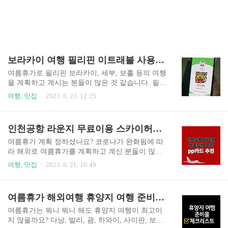
보라카이 여행 필리핀 이트래블 사용 후기 칼리보공항
여름휴가로 필리핀 보라카이, 세부, 보홀 등의 여행
을 계획하고 계시는 분들이 많은 것 같습니다. 필리
핀 여행을 하려면 출발 전 이 트래블이라는 QR코
여행, 맛집
2023. 6. 23. 12:25
드 발급이 필수입니다. 저도 출발 전에 미리 큐코드
를 발급받아 필리핀 보라카이 여행을 다녀왔습니
다. 칼리보 공항에서의 이 트래블 어떻게 사용되었
인천공항 라운지 무료이용 스카이허브 후기 PP카드 추천
는지, 칼리보 공항 후기 남겨보겠습니다. 이트래블
준비하기 인천공항 도착 하기 전에 미리 이 트래블
여름휴가 계획 정하셨나요? 코로나가 완화됨에 따
큐알코드를 발급하였습니다. 캡처를 해서 사용하
라 해외로 여름휴가를 계획하고 계신 분들이 많은
시면 되는데, 에어서울 수속할 때 이 이트래블을 확
것 같습니다. 공항에서의 지루한 대기시간에 라운
여행, 맛집
2023. 6. 21. 16:49
인하시더라고요. 모든 이름과 정보들이 한국어로
지에 들러 간단하게 요기도 하고 휴식을 취하는 분
번역되지 않은 영문으로 기재되어있는지를 확인하
들이 참 많습니다. 인천공항 라운지 무료이용 후기
였습니다. 저는 자동번역으로 이트래블을 작성했
와 라운지 무료입장 가능한 pp카드 추천에 대해 알
여름휴가 해외여행 휴양지 여행 준비물 리스트
어서 이름이 한글로 나와 영문으로 나오게 다시 캡
아보겠습니다. 인천공항 라운지 (스카이허브) 무료
쳐를 하기도 했습니다. 필리핀 여행 이트래..
이용 지난번 출국할 일이 있어 인천공항을 갔다가
여름휴가는 뭐니 뭐니 해도 휴양지 여행이 최고이
생각보다 많은 시간이 남아서 라운지를 이용하였
지 않을까요? 다낭, 발리, 괌, 하와이, 사이판, 보라