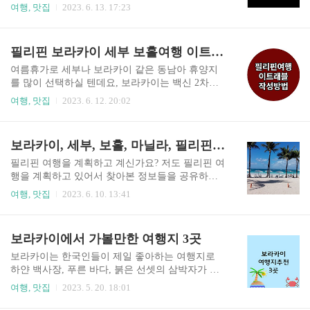
습니다. 저는 탑승 게이트가 서쪽이라 서쪽에 있는
카이, 세부 등등 해외로 나가면 맑고 깨끗한 바다를
여행, 맛집
2023. 6. 13. 17:23
면세점을 이용하였는데요, 면세구역 옆에 마티나
만나실 수 있는데요, 국내와는 다르게 해가 강렬한
라운지와 스카이허브 라운지가 있었습니다. 다행
해외라서 햇빛 차단에 각별히 신경을 써주어야 할
히도 저와 일행은 인천공항 라운지 무료입장이 가
것입니다. 그럼 여름휴가 가기 전 휴양지 준비물 리
필리핀 보라카이 세부 보홀여행 이트래블 작성 방법
능한 신용카드를 사용하고 있었기에 무료로 입장
스트 확인해 보겠습니다. 휴양지 준비물 체크리스
할 수 있었습니다. 본인이 가지고 있는 카드의 종..
트 1. 서류코로나 시대가 끝나갔지만 그럼에도 코
여름휴가로 세부나 보라카이 같은 동남아 휴양지
로나 관련 각종 서류는 필요합니다. 또한 입국하는
를 많이 선택하실 텐데요, 보라카이는 백신 2차를
나라마다 큐알코드를 요구하는 경우도 있으니 미
맞았다면 입국할 수 있습니다. 그 외에 이트레블이
여행, 맛집
2023. 6. 12. 20:02
리 확인하셔서 챙기시길 바라겠습니다. 여권여권
라는 큐알코드 발급이 필수인데요, 일본 입국을 위
사본항공권 바우처 혹은 탑승권호텔 예약 바우처
해 비지트재팬웹을 발급받았던 경험이 있어 쉽게
코로나 관련 QR코드 (필요시)영문 백신접종증명스
필리핀 이트래블 작성을 하였습니다. 필리핀 입국
보라카이, 세부, 보홀, 마닐라, 필리핀 여행전 꼭 알아야할것
(필요시)여행자보험 바우처 환전트래블월렛카드 2
을 위한 이트레블 작성 방법 알아보도록 하겠습니
023.06.10 - [도움이 되는..
다. 필리핀 입국 서류 이트래블 작성방법포털사이
필리핀 여행을 계획하고 계신가요? 저도 필리핀 여
트에 이트레블이라고 검색을 하거나 링크를 클릭
행을 계획하고 있어서 찾아본 정보들을 공유하려
하여 이트래블에 접속을 해줍니다. 저는 포털사이
합니다. 백신 접종 유무, 아동 입국, 환율, 날씨, 전
여행, 맛집
2023. 6. 10. 13:41
트 앱을 이용하여 접속하였더니 자동으로 한국어
압 등 필리핀 여행 가기 전 알면 좋을 정보들을 알
번역이 되어 쉽게 작성할 수 있었습니다. 이트래블
아보도록 하겠습니다. 한국인들이 찾는 필리핀 여
은 따로 앱을 설치할 필요가 없으며 웹사이트로 작
행지 한국에서 많이 멀지 않은 동남아 국가 중 하나
보라카이에서 가볼만한 여행지 3곳
성이 가능합니다. 저는 포털사이트 앱에서 이라 검
인 필리핀은 7000여 개의 섬으로 이루어진 나라입
색을 하여 들어갔기 때문에 자동으로 번역이 되었
니다. 바다에서 즐기는 수상스포츠를 즐기기 좋은
보라카이는 한국인들이 제일 좋아하는 여행지로
습니다..
조건이며 비교적 가격이 저렴한 편이라 많은 사람
하얀 백사장, 푸른 바다, 붉은 선셋의 삼박자가 조
들이 즐겨 찾는 곳이기도 합니다. 보라카이: 현지인
화로운 휴양지입니다. 필리핀의 중심에서도 멀리
여행, 맛집
2023. 5. 20. 18:01
들도 좋아하는 대표적인 휴양지로 화이트 비치가
떨어진 외딴 섬이라 공항으로 부터 도착하기까지
유명합니다. 섬의 북쪽부터 남쪽까지 해변과 리조
오랜 시간이 걸리긴 하지만, 가는 고생을 한방에 씻