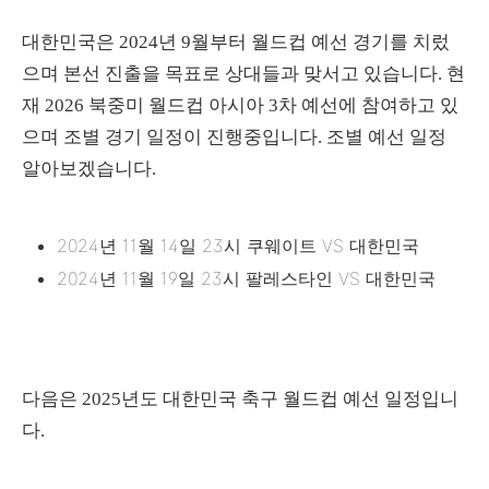
대한민국은 2024년 9월부터 월드컵 예선 경기를 치렀
으며 본선 진출을 목표로 상대들과 맞서고 있습니다. 현
재 2026 북중미 월드컵 아시아 3차 예선에 참여하고 있
으며 조별 경기 일정이 진행중입니다. 조별 예선 일정
알아보겠습니다.
2024년 11월 14일 23시 쿠웨이트 VS 대한민국
2024년 11월 19일 23시 팔레스타인 VS 대한민국
다음은 2025년도 대한민국 축구 월드컵 예선 일정입니
다.