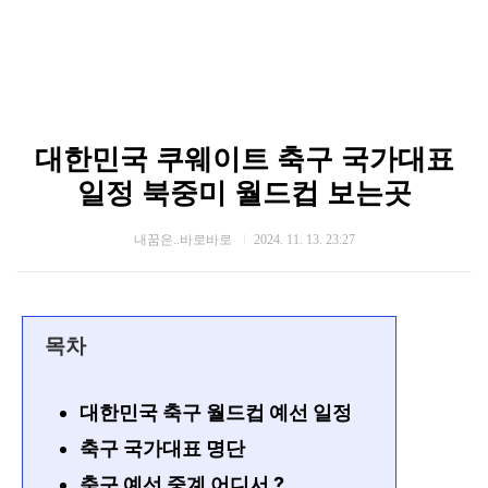
대한민국 쿠웨이트 축구 국가대표
일정 북중미 월드컵 보는곳
내꿈은..바로바로
2024. 11. 13. 23:27
목차
대한민국 축구 월드컵 예선 일정
축구 국가대표 명단
축구 예선 중계 어디서 ?